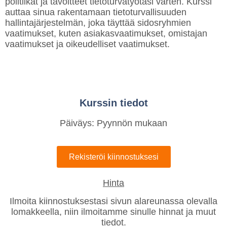
politiikat ja tavoitteet tietoturvatyötäsi varten. Kurssi
auttaa sinua rakentamaan tietoturvallisuuden
hallintajärjestelmän, joka täyttää sidosryhmien
vaatimukset, kuten asiakasvaatimukset, omistajan
vaatimukset ja oikeudelliset vaatimukset.
Kurssin tiedot
Päiväys: Pyynnön mukaan
Rekisteröi kiinnostuksesi
Hinta
Ilmoita kiinnostuksestasi sivun alareunassa olevalla
lomakkeella, niin ilmoitamme sinulle hinnat ja muut
tiedot.