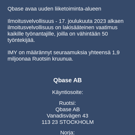
Qbase avaa uuden liiketoiminta-alueen
Ilmoitusvelvollisuus - 17. joulukuuta 2023 alkaen
ilmoitusvelvollisuus on lakisääteinen vaatimus
kaikille työnantajille, joilla on vähintään 50
työntekijää.
IMY on määrännyt seuraamuksia yhteensä 1,9
miljoonaa Ruotsin kruunua.
Qbase AB
Käyntiosoite:
Ruotsi:
Qbase AB
Vanadisvägen 43
113 23 STOCKHOLM
Norja: