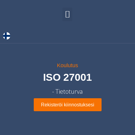
TIETOA MEISTÄ
OTA YHTEYTTÄ
Koulutus
ISO 27001
- Tietoturva
Rekisteröi kiinnostuksesi