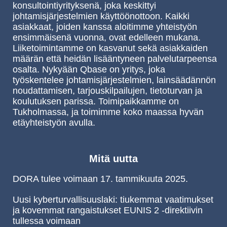
konsultointiyrityksenä, joka keskittyi
johtamisjärjestelmien käyttöönottoon. Kaikki
asiakkaat, joiden kanssa aloitimme yhteistyön
ensimmäisenä vuonna, ovat edelleen mukana.
Liiketoimintamme on kasvanut sekä asiakkaiden
määrän että heidän lisääntyneen palvelutarpeensa
osalta. Nykyään Qbase on yritys, joka
työskentelee johtamisjärjestelmien, lainsäädännön
noudattamisen, tarjouskilpailujen, tietoturvan ja
koulutuksen parissa. Toimipaikkamme on
Tukholmassa, ja toimimme koko maassa hyvän
etäyhteistyön avulla.
Mitä uutta
DORA tulee voimaan 17. tammikuuta 2025.
Uusi kyberturvallisuuslaki: tiukemmat vaatimukset
ja kovemmat rangaistukset EUNIS 2 -direktiivin
tullessa voimaan