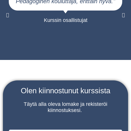
Pedagoginen kouluttaja, erittäin hyvä."
S
Kurssin osallistujat
Olen kiinnostunut kurssista
Täytä alla oleva lomake ja rekisteröi
kiinnostuksesi.