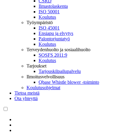
CSRD
Ilmastolaskenta
ISO 50001
Koulutus
Työympäristö
ISO 45001
Ensiapu ja elvytys
Palontorjuntatyö
Koulutus
Terveydenhuolto ja sosiaalihuolto
SOSFS 2011:9
Koulutus
Tarjoukset
Tarjouskilpailupalvelu
Ilmoitusvelvollisuus
Qbase Whistle blower -toiminto
Koulutusohjelmat
Tietoa meistä
Ota yhteyttä