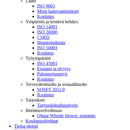
Laatu
ISO 9001
Muut laatuvaatimukset
Koulutus
Ympäristö ja kestävä kehitys
ISO 14001
ISO 26000
CSRD
Ilmastolaskenta
ISO 50001
Koulutus
Työympäristö
ISO 45001
Ensiapu ja elvytys
Palontorjuntatyö
Koulutus
Terveydenhuolto ja sosiaalihuolto
SOSFS 2011:9
Koulutus
Tarjoukset
Tarjouskilpailupalvelu
Ilmoitusvelvollisuus
Qbase Whistle blower -toiminto
Koulutusohjelmat
Tietoa meistä