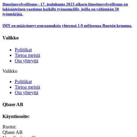
Ilmoitusvelvollisuus - 17. joulukuuta 2023 alkaen ilmoitusvelvollisuus on
lakisääteinen vaatimus kaikille työnantajille, joilla on vähintään 50
työntekijää.
IMY on määrännyt seuraamuksia yhteensä 1,9 miljoonaa Ruotsin kruunua.
Valikko
Politiikat
Tietoa meistä
Ota yhteyttä
Valikko
Politiikat
Tietoa meistä
Ota yhteyttä
Qbase AB
Käyntiosoite:
Ruotsi:
Qbase AB