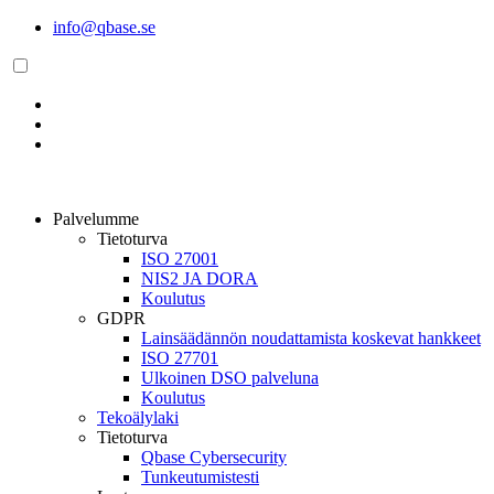
Siirry
info@qbase.se
sisältöön
Palvelumme
Tietoturva
ISO 27001
NIS2 JA DORA
Koulutus
GDPR
Lainsäädännön noudattamista koskevat hankkeet
ISO 27701
Ulkoinen DSO palveluna
Koulutus
Tekoälylaki
Tietoturva
Qbase Cybersecurity
Tunkeutumistesti