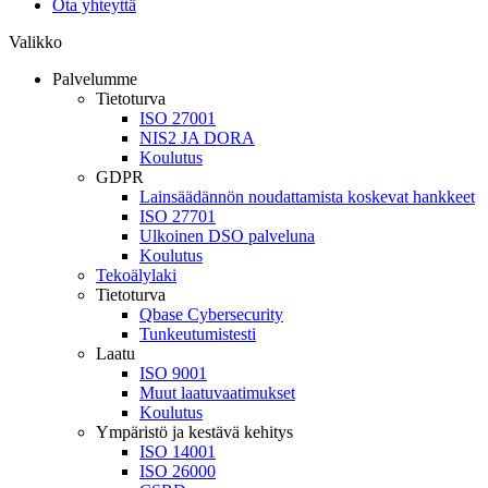
Ota yhteyttä
Valikko
Palvelumme
Tietoturva
ISO 27001
NIS2 JA DORA
Koulutus
GDPR
Lainsäädännön noudattamista koskevat hankkeet
ISO 27701
Ulkoinen DSO palveluna
Koulutus
Tekoälylaki
Tietoturva
Qbase Cybersecurity
Tunkeutumistesti
Laatu
ISO 9001
Muut laatuvaatimukset
Koulutus
Ympäristö ja kestävä kehitys
ISO 14001
ISO 26000