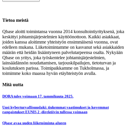
Tietoa meistä
Qbase aloitti toimintansa vuonna 2014 konsultointiyrityksenä, joka
keskittyi johtamisjärjestelmien käyttöönottoon. Kaikki asiakkaat,
joiden kanssa aloitimme yhteistyön ensimmäisenä vuonna, ovat
edelleen mukana. Liiketoimintamme on kasvanut sekä asiakkaiden
määrän että heidän lisääntyneen palvelutarpeensa osalta. Nykyään
Qbase on yritys, joka työskentelee johtamisjärjestelmien,
lainsäädännön noudattamisen, tarjouskilpailujen, tietoturvan ja
koulutuksen parissa. Toimipaikkamme on Tukholmassa, ja
toimimme koko maassa hyvän etäyhteistyön avulla.
Mitä uutta
DORA tulee voimaan 17. tammikuuta 2025.
Uusi kyberturvallisuuslaki: tiukemmat vaatimukset ja kovemmat
rangaistukset EUNIS 2 -direktiivin tullessa voimaan
Qbase avaa uuden liiketoiminta-alueen