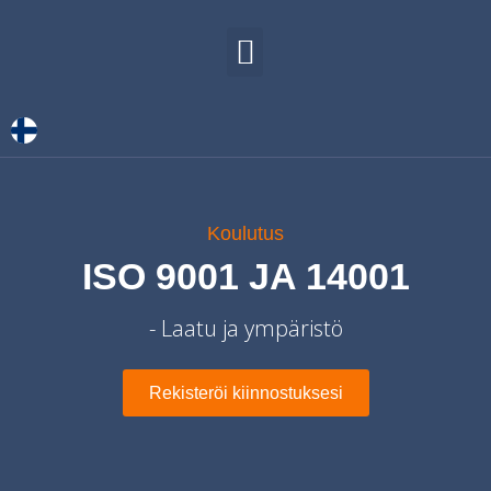
TIETOA MEISTÄ
OTA YHTEYTTÄ
Koulutus
ISO 9001 JA 14001
- Laatu ja ympäristö
Rekisteröi kiinnostuksesi