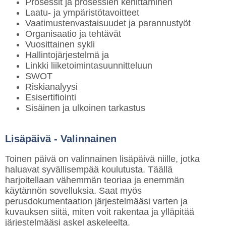
Prosessit ja prosessien kehittäminen
Laatu- ja ympäristötavoitteet
Vaatimustenvastaisuudet ja parannustyöt
Organisaatio ja tehtävät
Vuosittainen sykli
Hallintojärjestelmä ja
Linkki liiketoimintasuunnitteluun
SWOT
Riskianalyysi
Esisertifiointi
Sisäinen ja ulkoinen tarkastus
Lisäpäivä - Valinnainen
Toinen päivä on valinnainen lisäpäivä niille, jotka
haluavat syvällisempää koulutusta. Täällä
harjoitellaan vähemmän teoriaa ja enemmän
käytännön sovelluksia. Saat myös
perusdokumentaation järjestelmääsi varten ja
kuvauksen siitä, miten voit rakentaa ja ylläpitää
järjestelmääsi askel askeleelta.