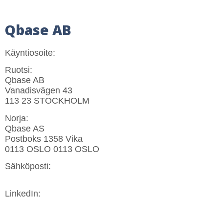
Qbase AB
Käyntiosoite:
Ruotsi:
Qbase AB
Vanadisvägen 43
113 23 STOCKHOLM
Norja:
Qbase AS
Postboks 1358 Vika
0113 OSLO 0113 OSLO
Sähköposti:
info@qbase.se
LinkedIn:
LinkedIn: linkedin.com/company/qbaseab.