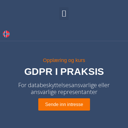
VÅRE TJENESTER
KONTAKT OSS
Opplæring og kurs
GDPR I PRAKSIS
For databeskyttelsesansvarlige eller
ansvarlige representanter
Sende inn intresse